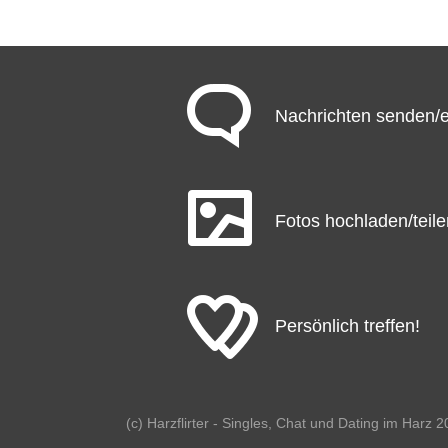
Nachrichten senden
Fotos hochladen/teile
Persönlich treffen!
(c) Harzflirter - Singles, Chat und Dating im Harz 