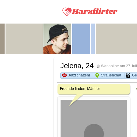
Jelena
, 24
War online am 27 Jul
Jetzt chatten!
Straßenchat
Ge
Freunde finden, Männer