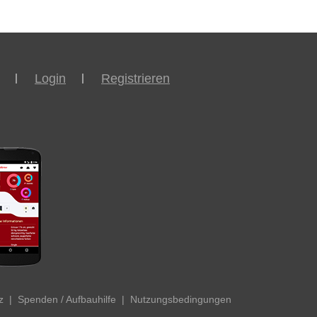
Login
Registrieren
z
|
Spenden / Aufbauhilfe
|
Nutzungsbedingungen