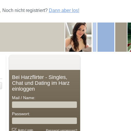
Noch nicht registriert?
Dann aber los!
Bei Harzflirter - Singles,
Chat und Dating im Harz
einloggen
Mail / Name:
Passwort:
Auto-Login
Passwort vergessen?