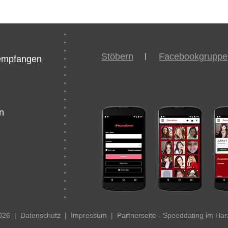
Stöbern
Facebookgruppe
/empfangen
n
2026
|
Datenschutz
|
Impressum
|
Partnerseite - Speeddating im Har