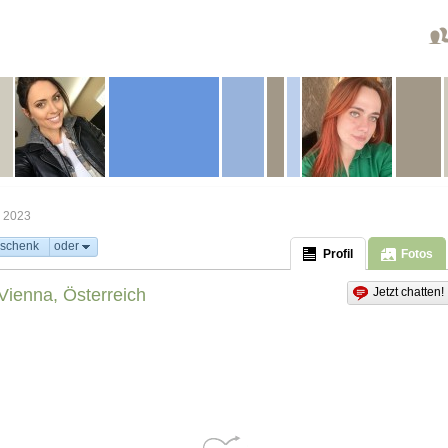
i 2023
schenk
oder
Profil
Fotos
Vienna, Österreich
Jetzt chatten!