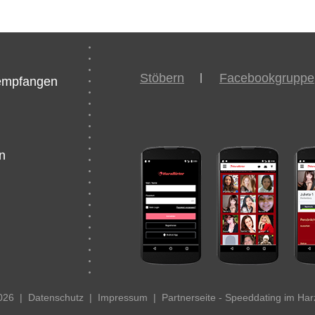
Stöbern
Facebookgruppe
/empfangen
n
2026
|
Datenschutz
|
Impressum
|
Partnerseite - Speeddating im Har