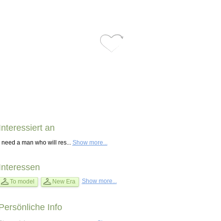
Interessiert an
I need a man who will res...
Show more...
Interessen
Show more...
To model
New Era
Persönliche Info