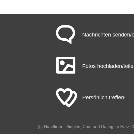
Nachrichten senden
Fotos hochladen/teile
Persönlich treffen!
(c) Harzflirter - Singles, Chat und Dating im Harz 