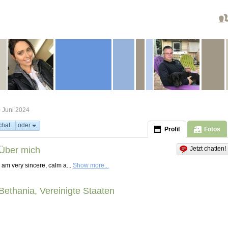
 Juni 2024
chat
oder
Profil
Fotos
Über mich
Jetzt chatten!
I am very sincere, calm a...
Show more...
Bethania, Vereinigte Staaten