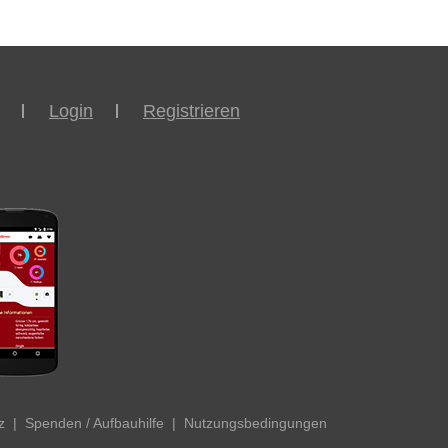
Login
Registrieren
z
|
Spenden / Aufbauhilfe
|
Nutzungsbedingungen