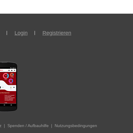
Login
Registrieren
z
|
Spenden / Aufbauhilfe
|
Nutzungsbedingungen