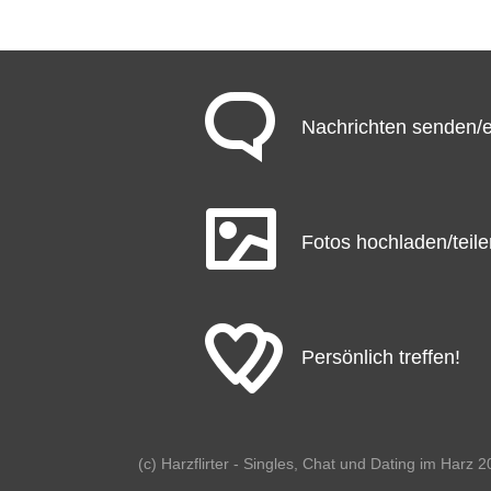
Nachrichten senden
Fotos hochladen/teile
Persönlich treffen!
(c) Harzflirter - Singles, Chat und Dating im Harz 