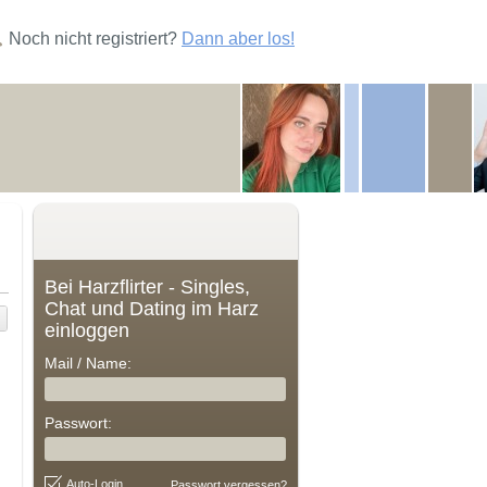
Noch nicht registriert?
Dann aber los!
Bei Harzflirter - Singles,
Chat und Dating im Harz
einloggen
Mail / Name:
Passwort:
Auto-Login
Passwort vergessen?