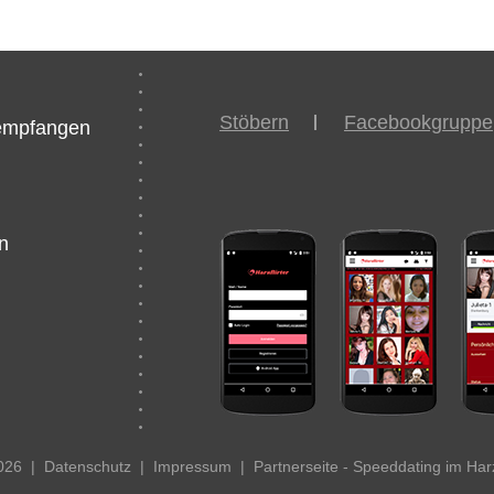
Stöbern
Facebookgruppe
/empfangen
n
2026
|
Datenschutz
|
Impressum
|
Partnerseite - Speeddating im Har