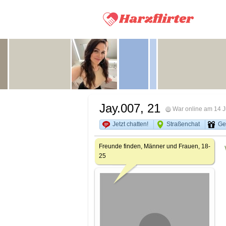
Jay.007
, 21
War online am 14 J
Jetzt chatten!
Straßenchat
Ge
Freunde finden, Männer und Frauen, 18-
25