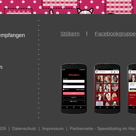
Stöbern
Facebookgruppe
/empfangen
n
2026
|
Datenschutz
|
Impressum
|
Partnerseite - Speeddating im Har