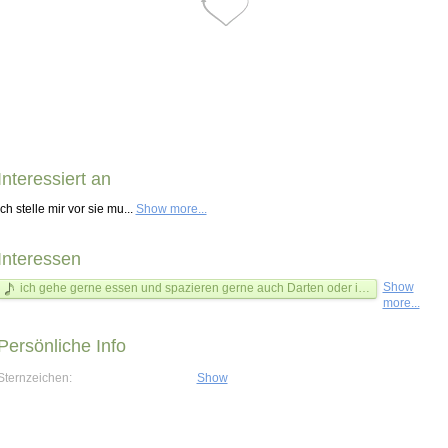
Interessiert an
Ich stelle mir vor sie mu...
Show more...
Interessen
Show
ich gehe gerne essen und spazieren gerne auch Darten oder ins kino und schwimmen
more...
Persönliche Info
Sternzeichen:
Show