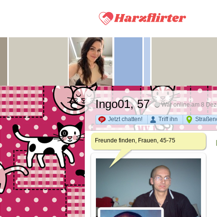
Ingo01
, 57
War online am 8 De
Jetzt chatten!
Triff ihn
Straßen
Freunde finden, Frauen, 45-75