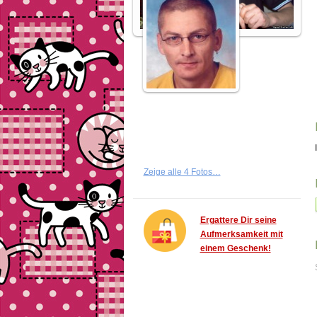
Zeige alle 4 Fotos…
Ergattere Dir seine
Aufmerksamkeit mit
einem Geschenk!